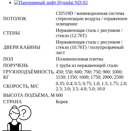
CD519D / конвекционная система
ПОТОЛОК
стерилизации воздуха / отраженное
освещение
Нержавеющая сталь с рисунком /
СТЕНЫ
стекло (12.76T)
Нержавеющая сталь с рисунком /
ДВЕРИ КАБИНЫ
стекло (10.76T) / полупрозрачный
лист
ПОЛ
Поливиниловая плитка
ПОРУЧЕНЬ
1 труба из нержавеющей стали
ГРУЗОПОДЪЁМНОСТЬ,
450; 550; 600; 700; 750; 900; 1000;
КГ
1150; 1350; 1600; 1750; 2000; 2500
0.35; 0.4; 0.5; 0.75; 1.0; 1.5; 1.75; 2.0;
СКОРОСТЬ, М/С
2.5; 3.0; 3.5; 4.0; 5.0; 10.0
ВЫСОТА ПОДЪЁМА, М
600
СТРАНА
Корея