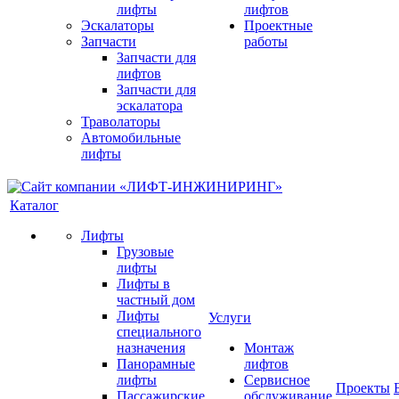
лифты
лифтов
Эскалаторы
Проектные
Запчасти
работы
Запчасти для
лифтов
Запчасти для
эскалатора
Траволаторы
Автомобильные
лифты
Каталог
Лифты
Грузовые
лифты
Лифты в
частный дом
Лифты
Услуги
специального
назначения
Монтаж
Панорамные
лифтов
лифты
Сервисное
Проекты
Пассажирские
обслуживание